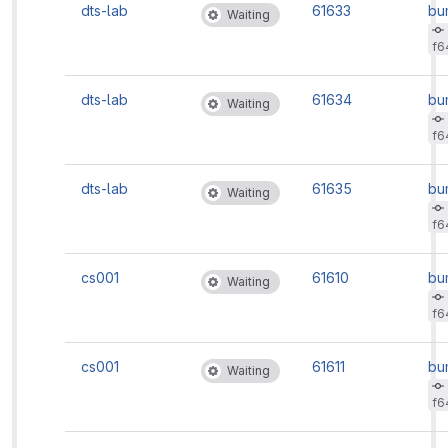
dts-lab
61633
bu
Waiting
ve
f6
dts-lab
61634
bu
Waiting
ve
f6
dts-lab
61635
bu
Waiting
ve
f6
cs001
61610
bu
Waiting
ve
f6
cs001
61611
bu
Waiting
ve
f6