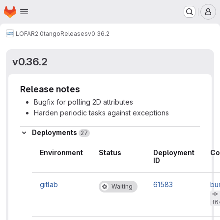
Homepage
Skip to main content
M
LOFAR2.0
tango
Releases
v0.36.2
v0.36.2
Release notes
Bugfix for polling 2D attributes
Harden periodic tasks against exceptions
Deployments
27
Environment
Status
Deployment
Co
ID
gitlab
61583
bu
Waiting
ve
f6