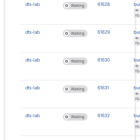
dts-lab
61628
bu
Waiting
ve
f6
dts-lab
61629
bu
Waiting
ve
f6
dts-lab
61630
bu
Waiting
ve
f6
dts-lab
61631
bu
Waiting
ve
f6
dts-lab
61632
bu
Waiting
ve
f6