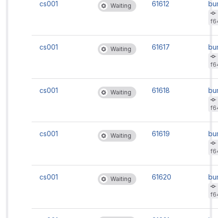
cs001
61612
bu
Waiting
ve
f6
cs001
61617
bu
Waiting
ve
f6
cs001
61618
bu
Waiting
ve
f6
cs001
61619
bu
Waiting
ve
f6
cs001
61620
bu
Waiting
ve
f6