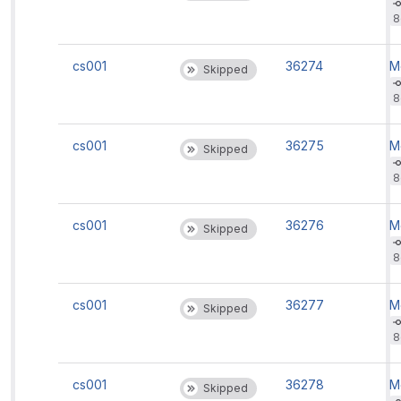
b
't
8
rc
'
cs001
36274
M
Skipped
b
't
8
rc
'
cs001
36275
M
Skipped
b
't
8
rc
'
cs001
36276
M
Skipped
b
't
8
rc
'
cs001
36277
M
Skipped
b
't
8
rc
'
cs001
36278
M
Skipped
b