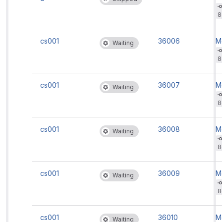
b
't
8
rc
'
cs001
36006
M
Waiting
b
't
8
rc
'
cs001
36007
M
Waiting
b
't
8
rc
'
cs001
36008
M
Waiting
b
't
8
rc
'
cs001
36009
M
Waiting
b
't
8
rc
'
cs001
36010
M
Waiting