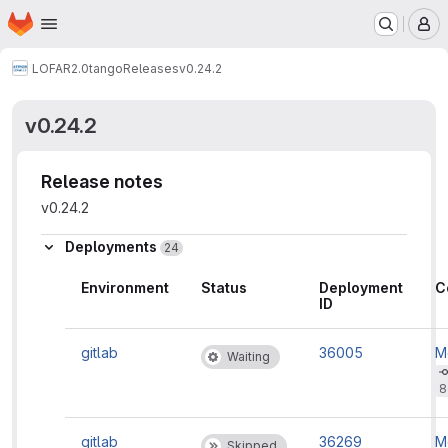
Homepage
Skip to main content
M
LOFAR2.0
tango
Releases
v0.24.2
v0.24.2
Release notes
v0.24.2
Deployments
24
Environment
Status
Deployment
C
ID
gitlab
36005
M
Waiting
b
't
8
rc
'
gitlab
36269
M
Skipped