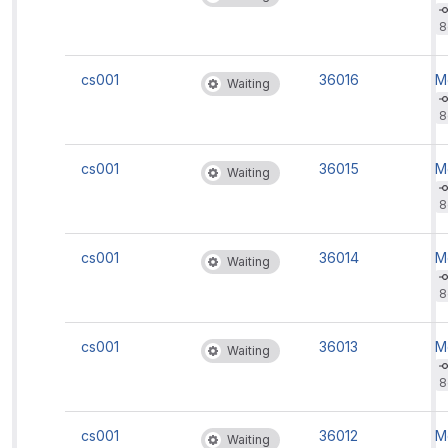
b
't
8
rc
'
cs001
36016
M
Waiting
b
't
8
rc
'
cs001
36015
M
Waiting
b
't
8
rc
'
cs001
36014
M
Waiting
b
't
8
rc
'
cs001
36013
M
Waiting
b
't
8
rc
'
cs001
36012
M
Waiting