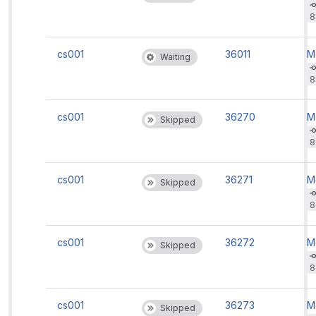
b
't
8
rc
'
cs001
36011
M
Waiting
b
't
8
rc
'
cs001
36270
M
Skipped
b
't
8
rc
'
cs001
36271
M
Skipped
b
't
8
rc
'
cs001
36272
M
Skipped
b
't
8
rc
'
cs001
36273
M
Skipped