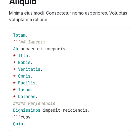
Aliquid
Minima eius modi. Consectetur nemo asperiores. Voluptas
voluptatem ratione.
Totam
.
`
``
## Impedit
Ab
occaecati
corporis
.
*
Illo
.
*
Nobis
.
*
Veritatis
.
*
Omnis
.
*
Facilis
.
*
Ipsam
.
*
Dolores
.
##### Perferendis
Dignissimos
impedit
reiciendis
.
`
``
ruby
Quia
.