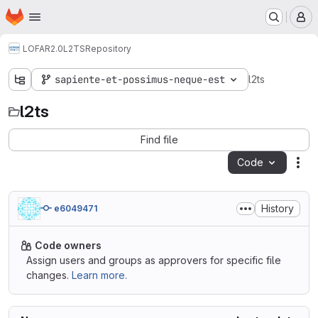
Homepage
Skip to main content
M
LOFAR2.0
L2TS
Repository
sapiente-et-possimus-neque-est
l2ts
l2ts
Find file
Code
Act
History
e6049471
Code owners
Assign users and groups as approvers for specific file
changes.
Learn more.