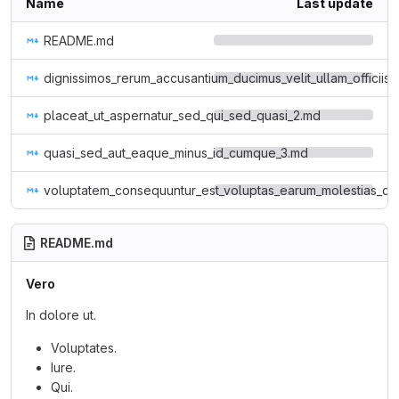
Name
Last update
README.md
dignissimos_rerum_accusantium_ducimus_velit_ullam_officiis_
placeat_ut_aspernatur_sed_qui_sed_quasi_2.md
quasi_sed_aut_eaque_minus_id_cumque_3.md
voluptatem_consequuntur_est_voluptas_earum_molestias_do
README.md
Vero
In dolore ut.
Voluptates.
Iure.
Qui.